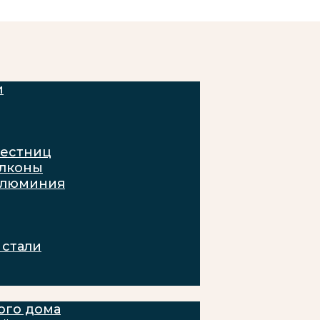
и
лестниц
алконы
алюминия
стали
ого дома