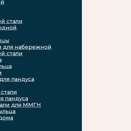
ей
й стали
ходной
ицы
и для набережной
й стали
а
льца
м
для пандуса
стали
я пандуса
тали для ММГН
ыльца
дома