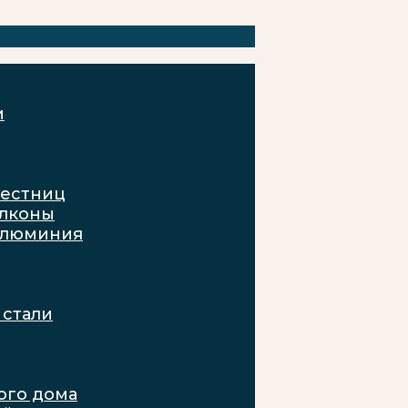
и
лестниц
алконы
алюминия
стали
ого дома