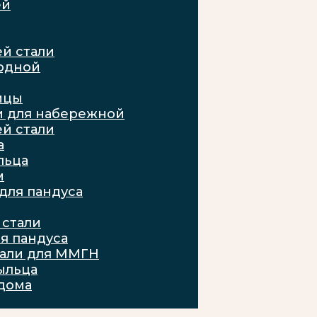
ей
й стали
ходной
ицы
и для набережной
й стали
а
льца
м
для пандуса
стали
я пандуса
тали для ММГН
ыльца
дома